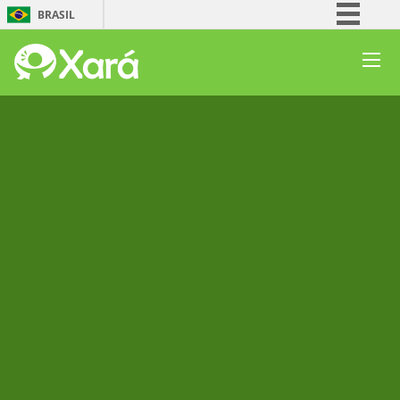
BRASIL
Simplifique!
Comunica BR
Participe
Acesso à informação
Legislação
Canais